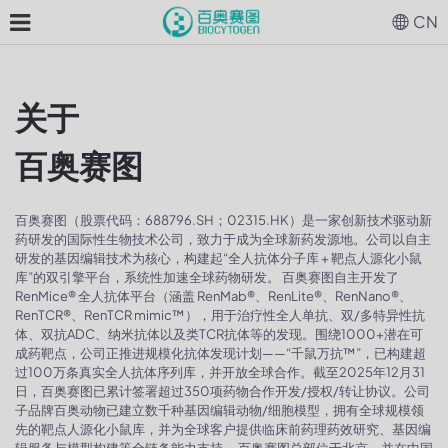
CN
关于
百奥赛图
百奥赛图（股票代码：688796.SH；02315.HK）是一家创新技术驱动新
药研发的国际性生物技术公司，致力于成为全球新药发源地。公司以自主
研发的基因编辑技术为核心，构建起“全人抗体分子库 + 靶点人源化小鼠
库”的双引擎平台，系统性加速全球药物研发。 百奥赛图自主开发了
RenMice® 全人抗体平台（涵盖 RenMab®、RenLite®、RenNano®、
RenTCR®、RenTCR mimic™），用于治疗性全人单抗、双/多特异性抗
体、双抗ADC、纳米抗体以及类TCR抗体等的发现。围绕1000+潜在可
成药靶点，公司正推进规模化抗体发现计划——“千鼠万抗™”，已构建超
过100万条真实全人抗体序列库，并开放全球合作。截至2025年12月31
日，百奥赛图已累计签署超过350项药物合作开发/授权/转让协议。公司
子品牌百奥动物已建立数千种基因编辑动物/细胞模型，拥有全球规模领
先的靶点人源化小鼠库，并为全球客户提供临床前药理药效研究、基因编