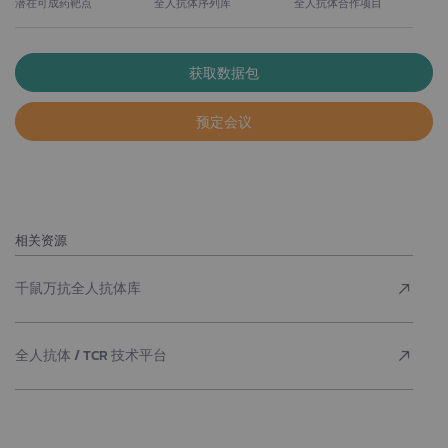
潜在可成药靶点
全人抗体序列库
全人抗体合作项目
获取数据包
预定会议
相关资源
千鼠万抗全人抗体库
全人抗体 / TCR 技术平台