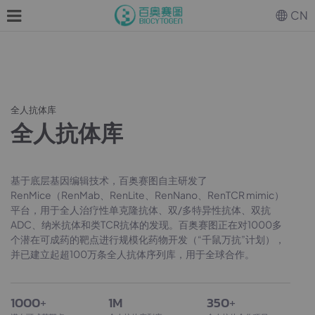
CN
全人抗体库
全人抗体库
基于底层基因编辑技术，百奥赛图自主研发了
RenMice（RenMab、RenLite、RenNano、RenTCR mimic）
平台，用于全人治疗性单克隆抗体、双/多特异性抗体、双抗
ADC、纳米抗体和类TCR抗体的发现。百奥赛图正在对1000多
个潜在可成药的靶点进行规模化药物开发（“千鼠万抗”计划），
并已建立起超100万条全人抗体序列库，用于全球合作。
1000
+
1M
350
+