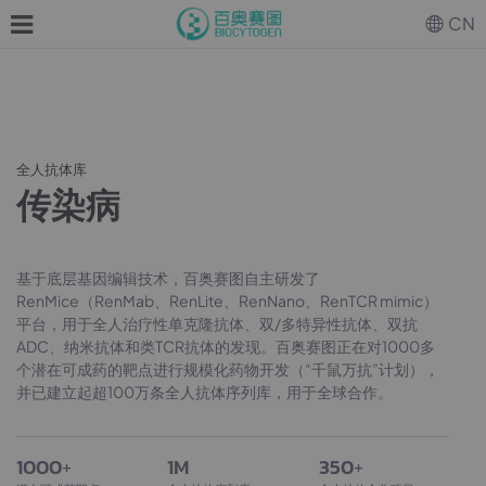
CN
全人抗体库
传染病
基于底层基因编辑技术，百奥赛图自主研发了
RenMice（RenMab、RenLite、RenNano、RenTCR mimic）
平台，用于全人治疗性单克隆抗体、双/多特异性抗体、双抗
ADC、纳米抗体和类TCR抗体的发现。百奥赛图正在对1000多
个潜在可成药的靶点进行规模化药物开发（“千鼠万抗”计划），
并已建立起超100万条全人抗体序列库，用于全球合作。
1000
+
1M
350
+