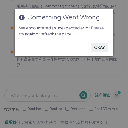
采用共同轻链（Common light chain）设计的双特异性抗体/
抗体偶联药物（bsAbs/bsADCs），具备高配对成功率与良
Something Went Wrong
Something Went Wrong
Something Went Wrong
Something Went Wrong
好的成药性；
RenNano 平台
We encountered an unexpected error. Please
We encountered an unexpected error. Please
We encountered an unexpected error. Please
We encountered an unexpected error. Please
try again or refresh the page.
try again or refresh the page.
try again or refresh the page.
try again or refresh the page.
全人仅重链抗体（HCAbs）或VHH抗体，可用于穿透血脑屏
障或深入肿瘤组织；
OKAY
OKAY
OKAY
OKAY
RenTCR mimic 平台
具有高亲和力和高特异性的类TCR抗体，可用于靶向细胞内抗
原。
治疗领域
RenMab
RenLite
RenNano
RenTCR mimic
技术平台
联系我们
，探索全人抗体评估、授权许可或共同开发机会！