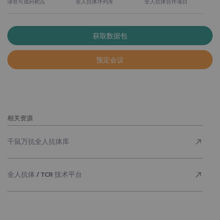
潜在可成药靶点
全人抗体序列库
全人抗体合作项目
获取数据包
预定会议
相关资源
千鼠万抗全人抗体库
全人抗体 / TCR 技术平台