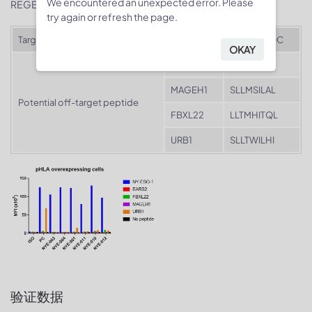
We encountered an unexpected error. Please
REGENERON, WO2020086647A1
try again or refresh the page.
Target peptide
NY-ESO1
SLLMWITQC
OKAY
EARS2
SLLDIITNC
MAGEH1
SLLMSILAL
Potential off-target peptide
FBXL22
LLTMHITQL
URB1
SLLTWILHI
验证数据