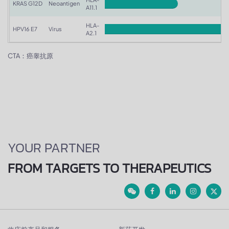
KRAS G12D
Neoantigen
A11.1
HLA-
HPV16 E7
Virus
A2.1
CTA：癌睾抗原
YOUR PARTNER
FROM TARGETS TO THERAPEUTICS