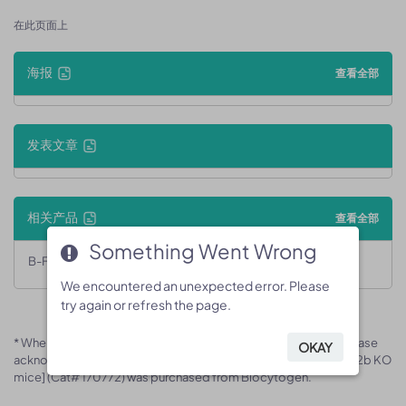
在此页面上
海报
查看全部
发表文章
相关产品
查看全部
Something Went Wrong
Something Went Wrong
B-Fcgr2b KO mice
We encountered an unexpected error. Please
We encountered an unexpected error. Please
try again or refresh the page.
try again or refresh the page.
* When publishing results obtained using this animal model, please
OKAY
OKAY
acknowledge the source as follows: The animal model [B-Fcgr2b KO
mice] (Cat# 170772) was purchased from Biocytogen.