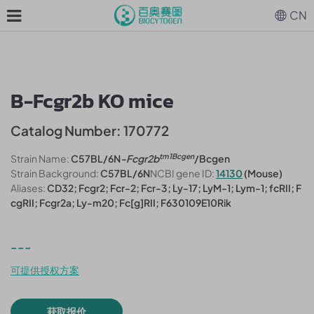
CN
B-Fcgr2b KO mice
Catalog Number: 170772
tm1Bcgen
Strain Name:
C57BL/6N
-Fcgr2b
/Bcgen
Strain Background:
C57BL/6N
NCBI gene ID:
14130
(Mouse)
Aliases:
CD32; Fcgr2; Fcr-2; Fcr-3; Ly-17; LyM-1; Lym-1; fcRII; F
cgRII; Fcgr2a; Ly-m20; Fc[g]RII; F630109E10Rik
---
可提供授权方案
获取报价