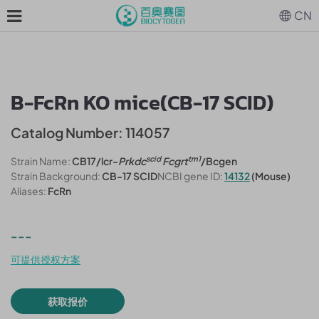
CN
B-FcRn KO mice(CB-17 SCID)
Catalog Number: 114057
scid
tm1
Strain Name:
CB17/lcr-
Prkdc
Fcgrt
/Bcgen
Strain Background:
CB-17 SCID
NCBI gene ID:
14132
(Mouse)
Aliases:
FcRn
---
可提供授权方案
获取报价