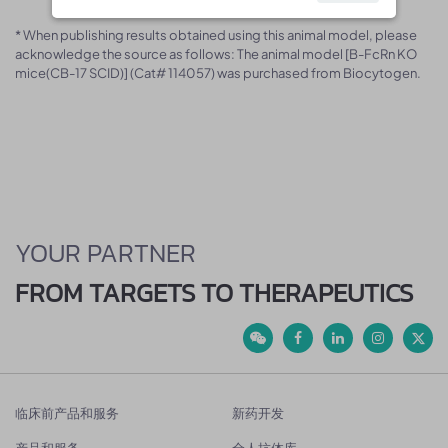
* When publishing results obtained using this animal model, please
acknowledge the source as follows: The animal model [B-FcRn KO
mice(CB-17 SCID)] (Cat# 114057) was purchased from Biocytogen.
YOUR PARTNER
FROM TARGETS TO THERAPEUTICS
临床前产品和服务
新药开发