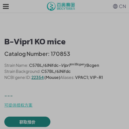
CN
B-Vipr1 KO mice
Catalog Number: 170853
tm1Bcgen
Strain Name:
C57BL/6JNifdc
-Vipr1
/Bcgen
Strain Background:
C57BL/6JNifdc
NCBI gene ID:
22354
(Mouse)
Aliases:
VPAC1; VIP-R1
---
可提供授权方案
获取报价