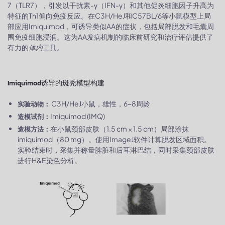
7（TLR7），引发以干扰素-γ（IFN-γ）和其他促炎细胞因子升高为
特征的Th1偏向免疫反应。在C3H/HeJ和C57BL/6等小鼠模型上局
部应用Imiquimod，可诱导类似AA的症状，包括局部脱发和毛囊周
围免疫细胞浸润。这为AA发病机制的临床前研究和治疗评估提供了
有力的
体内
工具。
Imiquimod诱导的斑秃模型构建
C3H/HeJ小鼠，雄性，6-8周龄
实验动物：
Imiquimod (IMQ)
造模试剂：
在小鼠颈部皮肤（1.5 cm × 1.5 cm）局部涂抹
造模方法：
imiquimod（80 mg）。使用ImageJ软件计算脱发区域面积。
实验结束时，采集并称量脾脏和后耳淋巴结，同时采集颈部皮肤
进行H&E染色分析。