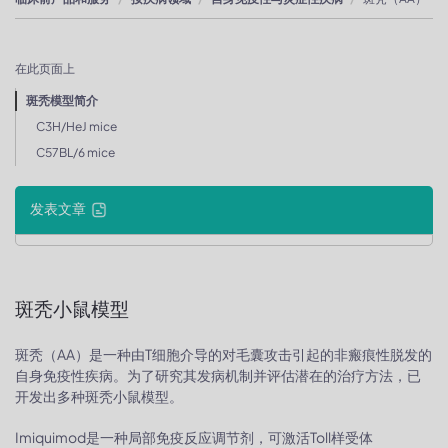
在此页面上
斑秃模型简介
C3H/HeJ mice
C57BL/6 mice
发表文章
斑秃小鼠模型
斑秃（AA）是一种由T细胞介导的对毛囊攻击引起的非瘢痕性脱发的
自身免疫性疾病。为了研究其发病机制并评估潜在的治疗方法，已
开发出多种斑秃小鼠模型。
Imiquimod是一种局部免疫反应调节剂，可激活Toll样受体