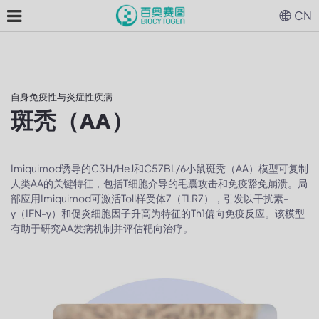
CN
自身免疫性与炎症性疾病
斑秃（AA）
Imiquimod诱导的C3H/HeJ和C57BL/6小鼠斑秃（AA）模型可复制
人类AA的关键特征，包括T细胞介导的毛囊攻击和免疫豁免崩溃。局
部应用Imiquimod可激活Toll样受体7（TLR7），引发以干扰素-
γ（IFN-γ）和促炎细胞因子升高为特征的Th1偏向免疫反应。该模型
有助于研究AA发病机制并评估靶向治疗。