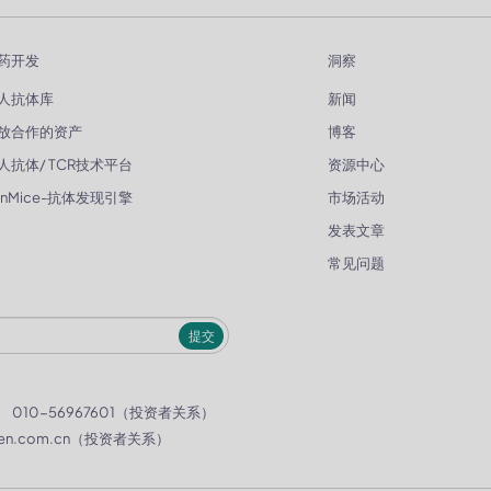
药开发
洞察
人抗体库
新闻
放合作的资产
博客
人抗体/ TCR技术平台
资源中心
enMice-抗体发现引擎
市场活动
发表文章
常见问题
提交
）
010-56967601（投资者关系）
en.com.cn
（投资者关系）