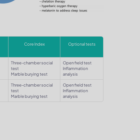
Core Index
Optional tests
Three-chamber social
Open field test
test
Inflammation
Marble burying test
analysis
Three-chamber social
Open field test
test
Inflammation
Marble burying test
analysis