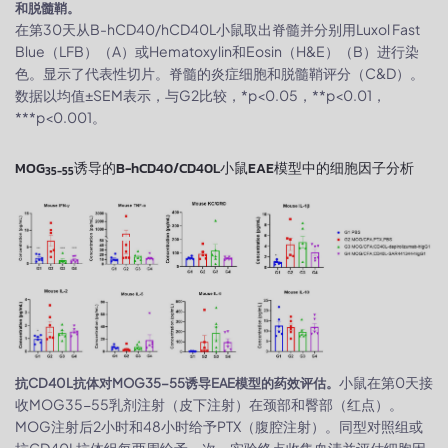
和脱髓鞘。
在第30天从B-hCD40/hCD40L小鼠取出脊髓并分别用Luxol Fast
Blue（LFB）（A）或Hematoxylin和Eosin（H&E）（B）进行染
色。显示了代表性切片。脊髓的炎症细胞和脱髓鞘评分（C&D）。
数据以均值±SEM表示，与G2比较，*p<0.05，**p<0.01，
***p<0.001。
MOG
诱导的B-hCD40/CD40L小鼠EAE模型中的细胞因子分析
35-55
小鼠在第0天接
抗CD40L抗体对MOG35-55诱导EAE模型的药效评估。
收MOG35-55乳剂注射（皮下注射）在颈部和臀部（红点）。
MOG注射后2小时和48小时给予PTX（腹腔注射）。同型对照组或