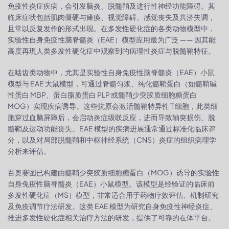
免疫性炎症疾病，会引发脑炎、脱髓鞘及进行性神经功能障碍。其
临床症状包括肌肉僵硬与瘫痪、视觉障碍、感觉丧失及共济失调，
且常以反复发作的形式出现。在多发性硬化症的各类动物模型中，
实验性自身免疫性脑脊髓炎（EAE）模型应用最为广泛 —— 因其能
高度再現人类多发性硬化症中观察到的病理性炎症与脱髓鞘特征。
在啮齿类动物中，尤其是实验性自身免疫性脑脊髓炎（EAE）小鼠
模型与 EAE 大鼠模型，可通过脊髓匀浆、纯化髓鞘蛋白（如髓鞘碱
性蛋白 MBP、蛋白脂质蛋白 PLP 或髓鞘少突胶质细胞糖蛋白
MOG）实现疾病诱导。这些抗原会激活髓鞘特异性 T 细胞，此类细
胞穿过血脑屏障后，会启动炎症级联反应，进而导致轴突损伤、脱
髓鞘及运动功能丧失。EAE 模型的疾病进展通常通过标准化临床评
分，以及对局部脱髓鞘和中枢神经系统（CNS）炎症的组织病理学
分析来评估。
百奥赛图已构建由髓鞘少突胶质细胞糖蛋白（MOG）诱导的实验性
自身免疫性脑脊髓炎（EAE）小鼠模型。该模型是经验证的临床前
多发性硬化症（MS）模型，非常适合用于药物疗效评估、机制研究
及免疫调节疗法研发。这类 EAE 模型为研究自身免疫性神经炎症、
推进多发性硬化症相关治疗方法的研发，提供了可靠的在体平台。