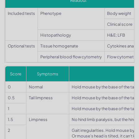
Readout
Included tests
Phenotype
Body weight
Clinical score
Histopathology
H&E; LFB
Optional tests
Tissue homogenate
Cytokines analys
Peripheral blood flow cytometry
Flow cytometry 
Score
Symptoms
0
Normal
Hold mouse by the base of the tail. 
0.5
Tail limpness
Hold mouse by the base of the tail. 
1
Hold mouse by the base of the tail.
1.5
Limpness
No hind limb paralysis, but the hind 
2
Gait irregularities. Hold mouse by the
Or mouse's head is tilted, it can't k