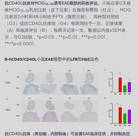
小鼠在第0天接
抗CD40L抗体对MOG
诱导EAE模型的药效评估。
35-55
收MOG
乳剂注射（皮下注射）在颈部和臀部（红点）。MOG
35-55
注射后2小时和48小时给予PTX（腹腔注射）。同种型对照组
（G3）或抗CD40L抗体组（G4）每两周给予一次。记录体重
（A）和临床评分（B），每两天记录一次。数据以均值±SEM表
示，与G2比较，*p<0.05，**p<0.01，***p<0.001，
****p<0.0001。
B-hCD40/CD40L小鼠EAE模型中的LFB和H&E染色
抗CD40L抗体（类似物，内部制备）可改善EAE临床症状，并控制炎症