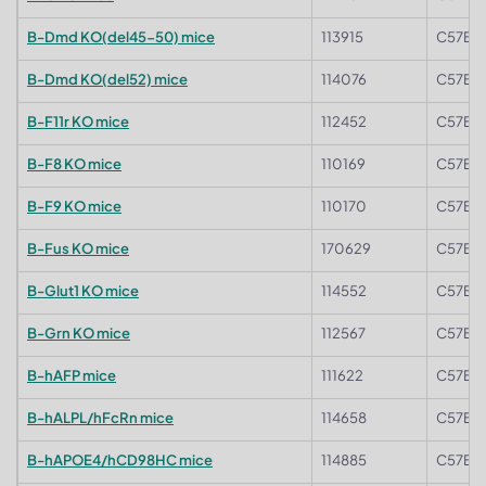
B-Dmd KO(del45-50) mice
113915
C57BL/
B-Dmd KO(del52) mice
114076
C57BL/
B-F11r KO mice
112452
C57BL
B-F8 KO mice
110169
C57BL
B-F9 KO mice
110170
C57BL
B-Fus KO mice
170629
C57BL/
B-Glut1 KO mice
114552
C57BL/
B-Grn KO mice
112567
C57BL
B-hAFP mice
111622
C57BL
B-hALPL/hFcRn mice
114658
C57BL
B-hAPOE4/hCD98HC mice
114885
C57BL