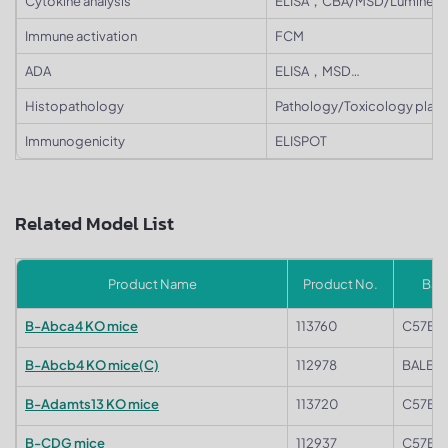
Cytokine analysis
ELISA，CBA/MSD/Luminex
Immune activation
FCM
ADA
ELISA，MSD…
Histopathology
Pathology/Toxicology plat
Immunogenicity
ELISPOT
Related Model List
Product Name
Product No.
Bac
B-Abca4 KO mice
113760
C57BL/
B-Abcb4 KO mice(C)
112978
BALB/c
B-Adamts13 KO mice
113720
C57BL/
B-CDG mice
112937
C57BL