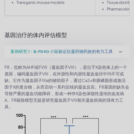
Transgenic mouse models
Tissue distribu
Pharmacokinet
基因治疗的体内评估模型
案例研究 1：B-F8 KO 小鼠验证抗凝药物药效的有力工具
F8，也称为AHF或FVIII（凝血因子VIII），是位于X染色体上的一个
基因，编码凝血因子VIII，在外源性和内源性凝血途径中均不可或
缺。它作为凝血因子IXa的辅助因子，通过Ca2+和膜磷脂形成激活
因子X的复合物，从而启动一系列后续的凝血反应。F8基因的缺失会
导致严重的凝血功能障碍，形成一种伴X染色体隐性遗传的血友病
A。F8敲除模型无疑是研究凝血因子VIII相关凝血疾病的强有力工
具。