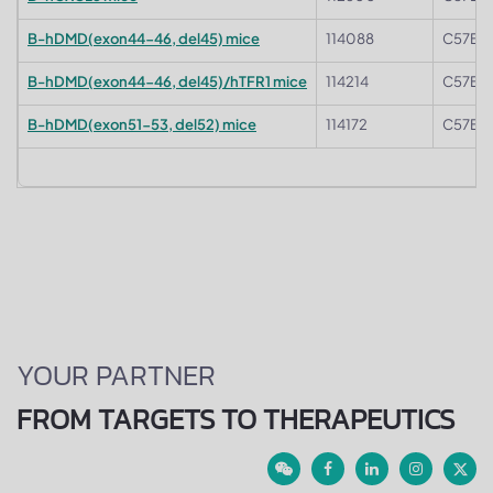
B-hDMD(exon44-46, del45) mice
114088
C57BL/
B-hDMD(exon44-46, del45)/hTFR1 mice
114214
C57BL
B-hDMD(exon51-53, del52) mice
114172
C57BL/
YOUR PARTNER
FROM TARGETS TO THERAPEUTICS