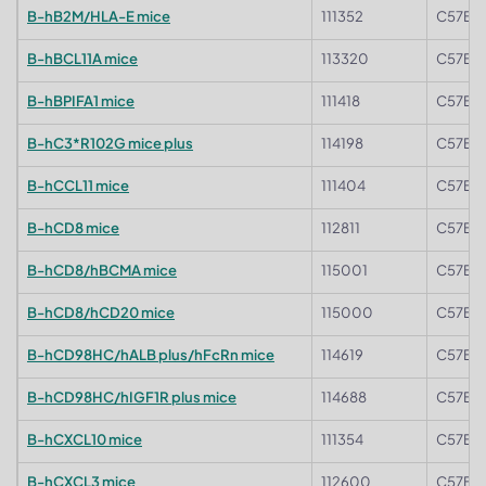
B-hB2M/HLA-E mice
111352
C57BL
B-hBCL11A mice
113320
C57BL
B-hBPIFA1 mice
111418
C57BL
B-hC3*R102G mice plus
114198
C57BL
B-hCCL11 mice
111404
C57BL
B-hCD8 mice
112811
C57BL
B-hCD8/hBCMA mice
115001
C57BL
B-hCD8/hCD20 mice
115000
C57BL
B-hCD98HC/hALB plus/hFcRn mice
114619
C57BL
B-hCD98HC/hIGF1R plus mice
114688
C57BL
B-hCXCL10 mice
111354
C57BL
B-hCXCL3 mice
112600
C57BL