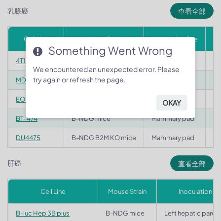
乳腺癌
查看全部
Cell Line
Mouse Strain
Inoculation Site
Mo
Something Went Wrong
4T1
Balb/c mice
Mammary pad
Or
We encountered an unexpected error. Please
try again or refresh the page.
MDA-MB-231
B-NDG mice
Mammary pad
Or
EO771
C57BL/6 mice
Mammary pad
Or
OKAY
BT-474
B-NDG mice
Mammary pad
Or
DU4475
B-NDG B2M KO mice
Mammary pad
Or
肝癌
查看全部
Cell Line
Mouse Strain
Inoculation Si
B-luc Hep 3B plus
B-NDG mice
Left hepatic pare