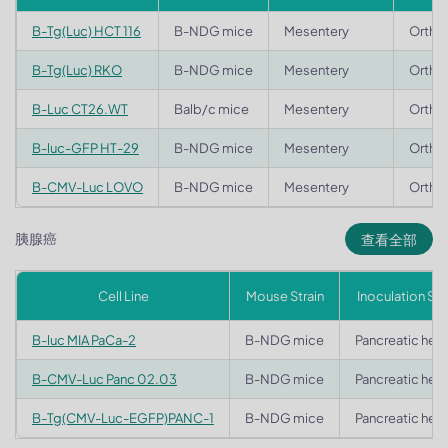
B-Tg(Luc) HCT 116
B-NDG mice
Mesentery
Ortho
B-Tg(Luc) RKO
B-NDG mice
Mesentery
Ortho
B-Luc CT26.WT
Balb/c mice
Mesentery
Ortho
B-luc-GFP HT-29
B-NDG mice
Mesentery
Ortho
B-CMV-Luc LOVO
B-NDG mice
Mesentery
Ortho
胰腺癌
查看全部
Cell Line
Mouse Strain
Inoculation Sit
B-luc MIA PaCa-2
B-NDG mice
Pancreatic hea
B-CMV-Luc Panc 02.03
B-NDG mice
Pancreatic hea
B-Tg(CMV-Luc-EGFP)PANC-1
B-NDG mice
Pancreatic hea