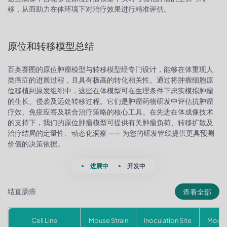
移，从而助力在体环境下对治疗效果进行精准评估。
原位和转移模型总结
百奥赛图的原位肿瘤模型与转移模型经专门设计，能够在体重现人
类癌症的进展过程，且具有极高的转化相关性。通过将肿瘤细胞原
位移植到原发组织中，这些在体模型可在生理条件下忠实模拟肿瘤
的生长、侵袭及远处转移过程。它们是肿瘤药物研发中评估抗肿瘤
疗效、免疫应答及联合治疗策略的核心工具。在先进在体成像技术
的支持下，我们的原位肿瘤模型可提供有关肿瘤负荷、转移扩散及
治疗结局的定量性、动态化洞察 —— 为您的研发管线提供更具预测
价值的决策依据。
进展中
开发中
结直肠癌
查看全部
Cell Line
Mouse Strain
Inoculation Site
Model