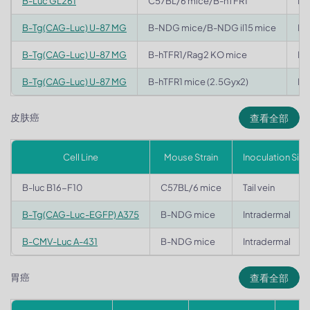
B-Luc GL261
C57BL/6 mice/B-hTFR1
Ri
B-Tg(CAG-Luc) U-87 MG
B-NDG mice/B-NDG il15 mice
Ri
B-Tg(CAG-Luc) U-87 MG
B-hTFR1/Rag2 KO mice
Ri
B-Tg(CAG-Luc) U-87 MG
B-hTFR1 mice (2.5Gyx2)
Ri
皮肤癌
查看全部
Cell Line
Mouse Strain
Inoculation Site
B-luc B16-F10
C57BL/6 mice
Tail vein
B-Tg(CAG-Luc-EGFP) A375
B-NDG mice
Intradermal
B-CMV-Luc A-431
B-NDG mice
Intradermal
胃癌
查看全部