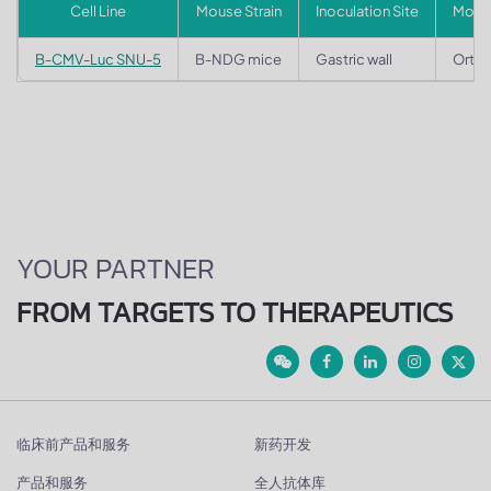
Cell Line
Mouse Strain
Inoculation Site
Mode
B-CMV-Luc SNU-5
B-NDG mice
Gastric wall
Ortho
YOUR PARTNER
FROM TARGETS TO THERAPEUTICS
临床前产品和服务
新药开发
产品和服务
全人抗体库