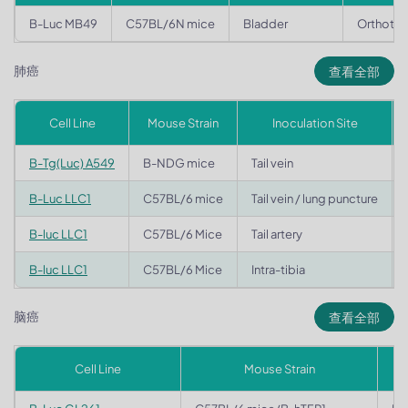
B-Luc MB49
C57BL/6N mice
Bladder
Orthotop
肺癌
查看全部
Cell Line
Mouse Strain
Inoculation Site
B-Tg(Luc) A549
B-NDG mice
Tail vein
B-Luc LLC1
C57BL/6 mice
Tail vein / lung puncture
B-luc LLC1
C57BL/6 Mice
Tail artery
B-luc LLC1
C57BL/6 Mice
Intra-tibia
脑癌
查看全部
Cell Line
Mouse Strain