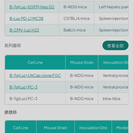
B-Tg(Luc-EGFP) Hep G2
B-NDG mice
Left hepatic pare
B-Luc PD-L1 MC38
C57BL/6 mice
Spleen injection
B-CMV-Luc H22
Balb/c mice
Spleen injection
前列腺癌
查看全部
Cell Line
Mouse Strain
Inoculation Site
B-Tg(Luc) LNCap clone FGC
B-NDG mice
Ventral prostate
B-Tg(Luc) PC-3
B-NDG mice
Ventral prostate
B-Tg(Luc) PC-3
B-NDG mice
Intra-tibia
膀胱癌
Cell Line
Mouse Strain
Inoculation Site
Model T