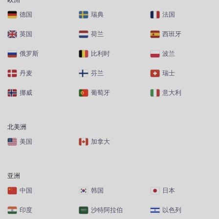
德国
瑞典
法国
英国
荷兰
西班牙
俄罗斯
比利时
波兰
丹麦
芬兰
瑞士
挪威
葡萄牙
意大利
北美洲
美国
加拿大
亚洲
中国
韩国
日本
印度
沙特阿拉伯
以色列