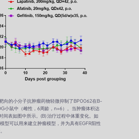
子靶向的小分子抗肿瘤药物轻微抑制了BP0062在B-
NDG小鼠中（雌性，6周龄，n=6）。当肿瘤体积达
时间表如图中所示。(B) 治疗过程中体重变化。如
X模型可以用来建立肿瘤模型，并为具有EGFR阳性
示。