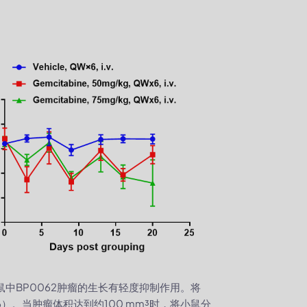
小鼠中BP0062肿瘤的生长有轻度抑制作用。将
=6）。当肿瘤体积达到约100 mm³时，将小鼠分