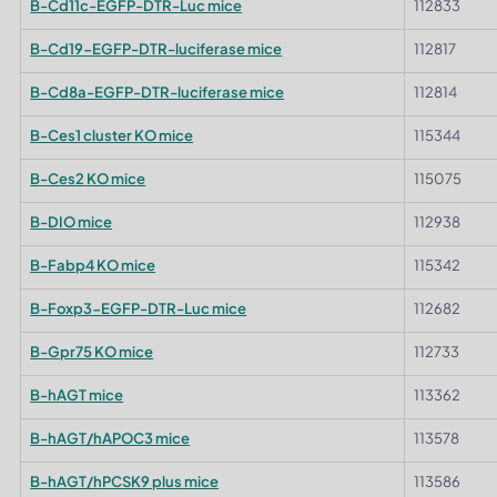
B-Cd11c-EGFP-DTR-Luc mice
112833
B-Cd19-EGFP-DTR-luciferase mice
112817
B-Cd8a-EGFP-DTR-luciferase mice
112814
B-Ces1 cluster KO mice
115344
B-Ces2 KO mice
115075
B-DIO mice
112938
B-Fabp4 KO mice
115342
B-Foxp3-EGFP-DTR-Luc mice
112682
B-Gpr75 KO mice
112733
B-hAGT mice
113362
B-hAGT/hAPOC3 mice
113578
B-hAGT/hPCSK9 plus mice
113586