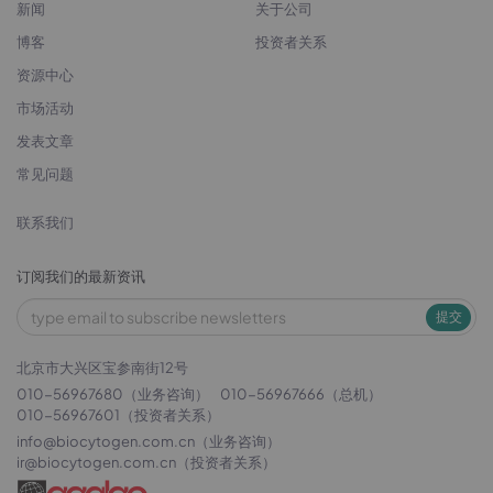
新闻
关于公司
博客
投资者关系
资源中心
市场活动
发表文章
常见问题
联系我们
订阅我们的最新资讯
提交
北京市大兴区宝参南街12号
010-56967680（业务咨询）
010-56967666（总机）
010-56967601（投资者关系）
info@biocytogen.com.cn
（业务咨询）
ir@biocytogen.com.cn
（投资者关系）