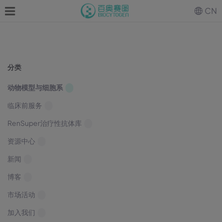
CN
分类
动物模型与细胞系
临床前服务
RenSuper治疗性抗体库
资源中心
新闻
博客
市场活动
加入我们