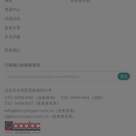
博客
投资者关系
资源中心
市场活动
发表文章
常见问题
联系我们
订阅我们的最新资讯
提交
北京市大兴区宝参南街12号
010-56967680（业务咨询）
010-56967666（总机）
010-56967601（投资者关系）
info@biocytogen.com.cn
（业务咨询）
ir@biocytogen.com.cn
（投资者关系）