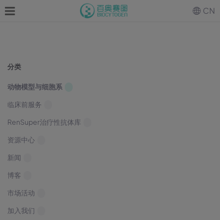
CN
分类
动物模型与细胞系
临床前服务
RenSuper治疗性抗体库
资源中心
新闻
博客
市场活动
加入我们