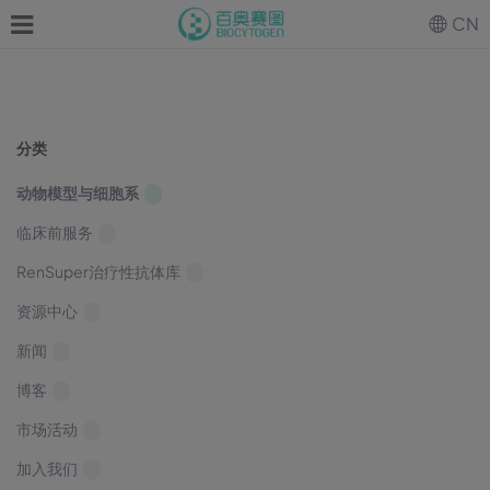
CN
分类
动物模型与细胞系
临床前服务
RenSuper治疗性抗体库
资源中心
新闻
博客
市场活动
加入我们