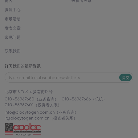
博客
投资者关系
资源中心
市场活动
发表文章
常见问题
联系我们
订阅我们的最新资讯
提交
北京市大兴区宝参南街12号
010-56967680（业务咨询）
010-56967666（总机）
010-56967601（投资者关系）
info@biocytogen.com.cn
（业务咨询）
ir@biocytogen.com.cn
（投资者关系）