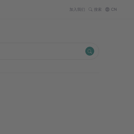
加入我们
搜索
CN