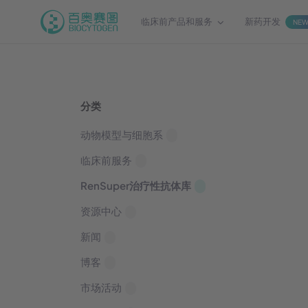
临床前产品和服务
新药开发
NE
分类
动物模型与细胞系
临床前服务
RenSuper治疗性抗体库
资源中心
新闻
博客
市场活动