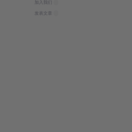
加入我们
发表文章