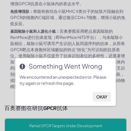
增强GPCR抗原在小鼠体内的表达水平。
将能有效结合小鼠MHC II类分子的短肽片段融合到
免疫增强肽：
GPCR的细胞内C端区域，通过激活CD4+ T细胞，增强小鼠的免
疫反应。
百奥赛图采用靶点基因敲除的
基因敲除小鼠和人源化小鼠：
RenMice进行抗体发现（即RenMice HiTS平台），与未敲除小
鼠相比，敲除小鼠可诱导产生识别人鼠同源序列的抗体，从而将
GPCR靶点本身胞外区域极短的特点“转化”为可识别的抗原表
位。使用敲除小鼠不仅提升了抗体识别表位的多样性，还显著增
加了具有人鼠交叉识别能力的抗体数量，便于在小鼠中开展体内
Something Went Wrong
药效验证。针对许多在人和小鼠间同源性较低、难以获得交叉识
别抗体的GPCR靶点，百奥赛图还构建了靶点基因人源化小鼠，
We encountered an unexpected error. Please
或同时对受体及其配体进行人源化，提供更契合研究需求的动物
try again or refresh the page.
模型平台。
OKAY
百奥赛图在研抗GPCR抗体
Partial GPCR Targets Under Development