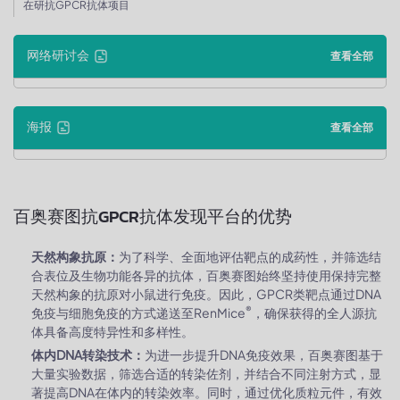
在研抗GPCR抗体项目
网络研讨会
查看全部
海报
查看全部
百奥赛图抗GPCR抗体发现平台的优势
天然构象抗原：
为了科学、全面地评估靶点的成药性，并筛选结
合表位及生物功能各异的抗体，百奥赛图始终坚持使用保持完整
天然构象的抗原对小鼠进行免疫。因此，GPCR类靶点通过DNA
®
免疫与细胞免疫的方式递送至RenMice
，确保获得的全人源抗
体具备高度特异性和多样性。
体内DNA转染技术：
为进一步提升DNA免疫效果，百奥赛图基于
大量实验数据，筛选合适的转染佐剂，并结合不同注射方式，显
著提高DNA在体内的转染效率。同时，通过优化质粒元件，有效