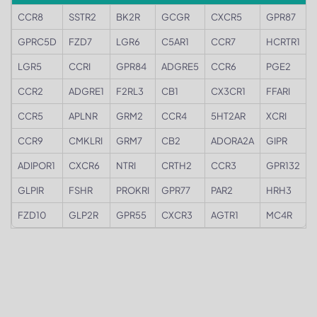
CCR8
SSTR2
BK2R
GCGR
CXCR5
GPR87
GPRC5D
FZD7
LGR6
C5AR1
CCR7
HCRTR1
LGR5
CCRI
GPR84
ADGRE5
CCR6
PGE2
CCR2
ADGRE1
F2RL3
CB1
CX3CR1
FFARI
CCR5
APLNR
GRM2
CCR4
5HT2AR
XCRI
CCR9
CMKLRI
GRM7
CB2
ADORA2A
GIPR
ADIPOR1
CXCR6
NTRI
CRTH2
CCR3
GPR132
GLPIR
FSHR
PROKRI
GPR77
PAR2
HRH3
FZD10
GLP2R
GPR55
CXCR3
AGTR1
MC4R