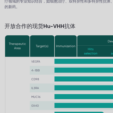
疗领域的专业知识结合，如细胞治疗、双特异性和多特异性抗体、
的新药。
开放合作的现货Hu-VHH抗体
De
Therapeutic
Target(s)
Immunization
Area
Hits
selection
s
VEGFA
4-1BB
CD98
ILЗRA
MUC16
0X40