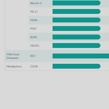
Nectin-4
PD-L1
PSMA
PTK7
ROR1
TROP2
Infectious
RSV
Diseases
Metabolism
CD38