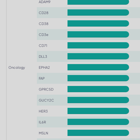
ADAM9
CD28
CD38
CD3e
CD71
DLL3
Oncology
EPHA2
FAP
GPRC5D
GUCY2C
HER3
IL6R
MSLN