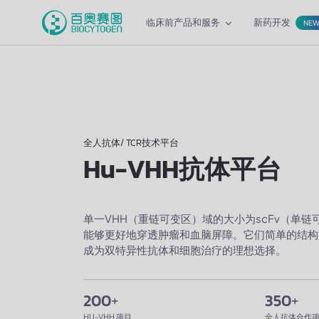
临床前产品和服务
新药开发
NE
全人抗体/ TCR技术平台
Hu-VHH抗体平台
单一VHH（重链可变区）域的大小为scFv（单
能够更好地穿透肿瘤和血脑屏障。它们简单的结构
成为双特异性抗体和细胞治疗的理想选择。
200
+
350
+
HU-VHH 项目
全人抗体合作