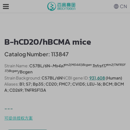
CN
B-hCD20/hBCMA mice
Catalog Number: 113847
tm2(MS4A1)Bcgen
tm2(TNFRSF
Strain Name:
C57BL/6N-
Ms4a1
Tnfrsf17
17)Bcgen
/Bcgen
Strain Background:
C57BL/6N
NCBI gene ID:
931,608
(Human)
Aliases:
B1; S7; Bp35; CD20; FMC7; CVID5; LEU-16; BCM; BCM
A; CD269; TNFRSF13A
---
可提供授权方案