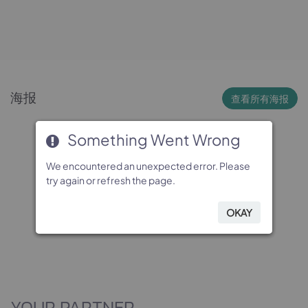
海报
查看所有海报
Something Went Wrong
Something Went Wrong
Something Went Wrong
Something Went Wrong
We encountered an unexpected error. Please
We encountered an unexpected error. Please
We encountered an unexpected error. Please
We encountered an unexpected error. Please
try again or refresh the page.
try again or refresh the page.
try again or refresh the page.
try again or refresh the page.
OKAY
OKAY
OKAY
OKAY
YOUR PARTNER