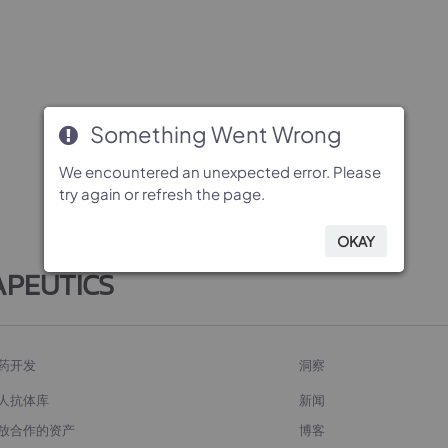
Something Went Wrong
Something Went Wrong
Something Went Wrong
Something Went Wrong
We encountered an unexpected error. Please
We encountered an unexpected error. Please
We encountered an unexpected error. Please
We encountered an unexpected error. Please
try again or refresh the page.
try again or refresh the page.
try again or refresh the page.
try again or refresh the page.
OKAY
OKAY
OKAY
OKAY
APEUTICS
药开发
洞察
人抗体库
新闻
放合作的资产
博客