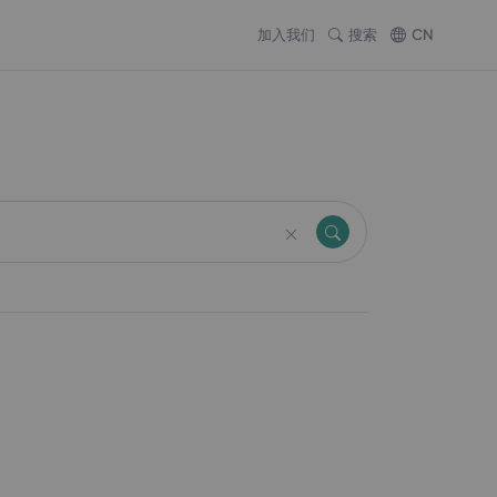
加入我们
搜索
CN