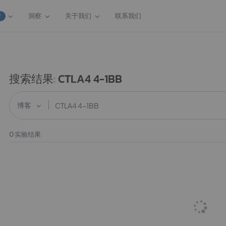
洞察
关于我们
联系我们
W
搜索结果:
CTLA4 4-1BB
博客
0
实验结果