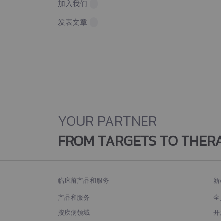
加入我们
发表文章
YOUR PARTNER
FROM TARGETS TO THER
临床前产品和服务
新
产品和服务
全
按疾病领域
开