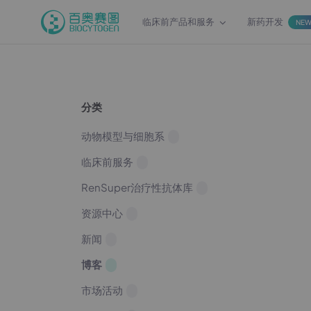
临床前产品和服务
新药开发
NE
分类
动物模型与细胞系
临床前服务
RenSuper治疗性抗体库
资源中心
新闻
博客
市场活动