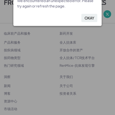
FROM TARGETS TO THERAPEUTICS
We encountered an unexpected error. Please
We encountered an unexpected error. Please
We encountered an unexpected error. Please
try again or refresh the page.
try again or refresh the page.
try again or refresh the page.
OKAY
OKAY
OKAY
临床前产品和服务
新药开发
产品和服务
全人抗体库
按疾病领域
开放合作的资产
按药物类型
全人抗体/ TCR技术平台
热门研究领域
RenMice-抗体发现引擎
洞察
关于我们
新闻
关于公司
博客
投资者关系
资源中心
市场活动