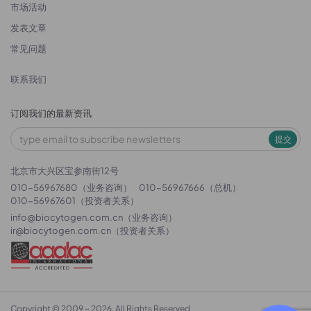
市场活动
发表文章
常见问题
联系我们
订阅我们的最新资讯
提交
北京市大兴区宝参南街12号
010-56967680（业务咨询）
010-56967666（总机）
010-56967601（投资者关系）
info@biocytogen.com.cn
（业务咨询）
ir@biocytogen.com.cn
（投资者关系）
Copyright © 2009 ~ 2026. All Rights Reserved