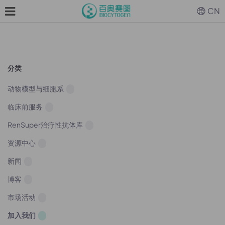
CN
分类
动物模型与细胞系
临床前服务
RenSuper治疗性抗体库
资源中心
新闻
博客
市场活动
加入我们