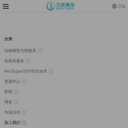
CN
分类
动物模型与细胞系
临床前服务
RenSuper治疗性抗体库
资源中心
新闻
博客
市场活动
加入我们