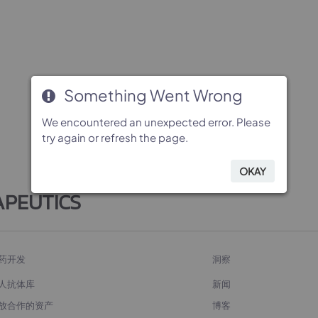
Something Went Wrong
Something Went Wrong
Something Went Wrong
Something Went Wrong
We encountered an unexpected error. Please
We encountered an unexpected error. Please
We encountered an unexpected error. Please
We encountered an unexpected error. Please
try again or refresh the page.
try again or refresh the page.
try again or refresh the page.
try again or refresh the page.
OKAY
OKAY
OKAY
OKAY
APEUTICS
药开发
洞察
人抗体库
新闻
放合作的资产
博客