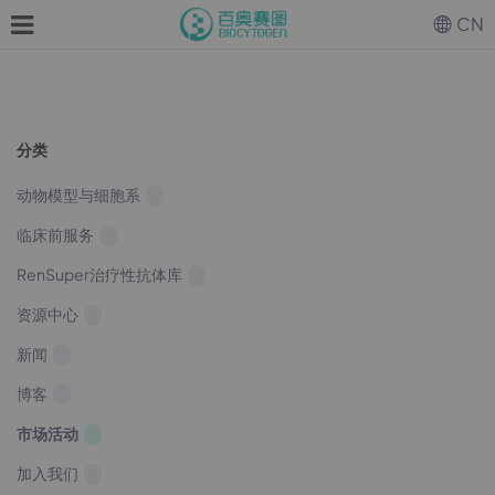
CN
分类
动物模型与细胞系
临床前服务
RenSuper治疗性抗体库
资源中心
新闻
博客
市场活动
加入我们