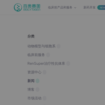
临床前产品和服务
新药开发
NE
分类
动物模型与细胞系
临床前服务
RenSuper治疗性抗体库
资源中心
新闻
博客
市场活动