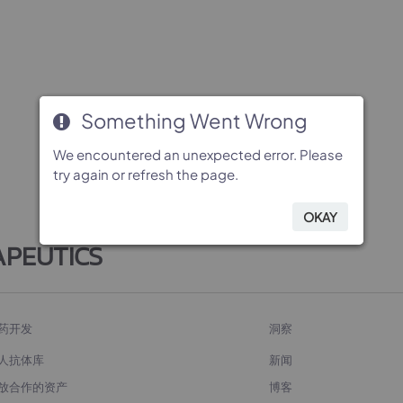
Something Went Wrong
Something Went Wrong
Something Went Wrong
Something Went Wrong
We encountered an unexpected error. Please
We encountered an unexpected error. Please
We encountered an unexpected error. Please
We encountered an unexpected error. Please
try again or refresh the page.
try again or refresh the page.
try again or refresh the page.
try again or refresh the page.
OKAY
OKAY
OKAY
OKAY
APEUTICS
药开发
洞察
人抗体库
新闻
放合作的资产
博客