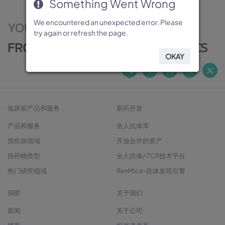
Something Went Wrong
Something Went Wrong
Something Went Wrong
Something Went Wrong
Something Went Wrong
YOUR PARTNER
We encountered an unexpected error. Please
We encountered an unexpected error. Please
We encountered an unexpected error. Please
We encountered an unexpected error. Please
We encountered an unexpected error. Please
try again or refresh the page.
try again or refresh the page.
try again or refresh the page.
try again or refresh the page.
try again or refresh the page.
FROM TARGETS TO THERAPEUTICS
OKAY
OKAY
OKAY
OKAY
OKAY
临床前产品和服务
新药开发
产品和服务
全人抗体库
按疾病领域
开放合作的资产
按药物类型
全人抗体/ TCR技术平台
热门研究领域
RenMice-抗体发现引擎
洞察
关于我们
新闻
关于公司