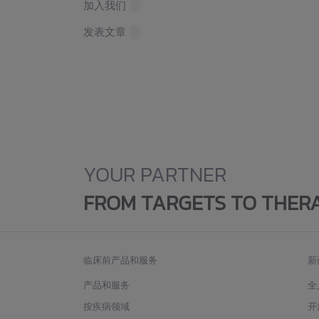
加入我们
发表文章
YOUR PARTNER
FROM TARGETS TO THER
临床前产品和服务
新
产品和服务
全
按疾病领域
开