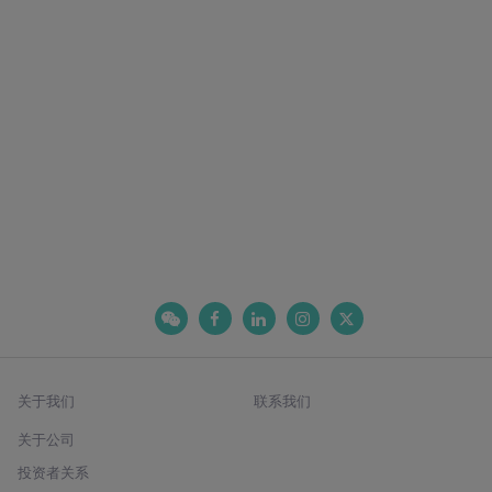
关于我们
联系我们
关于公司
投资者关系