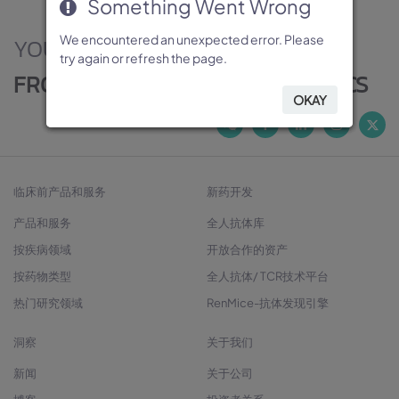
Something Went Wrong
Something Went Wrong
Something Went Wrong
Something Went Wrong
Something Went Wrong
YOUR PARTNER
We encountered an unexpected error. Please
We encountered an unexpected error. Please
We encountered an unexpected error. Please
We encountered an unexpected error. Please
We encountered an unexpected error. Please
try again or refresh the page.
try again or refresh the page.
try again or refresh the page.
try again or refresh the page.
try again or refresh the page.
FROM TARGETS TO THERAPEUTICS
OKAY
OKAY
OKAY
OKAY
OKAY
临床前产品和服务
新药开发
产品和服务
全人抗体库
按疾病领域
开放合作的资产
按药物类型
全人抗体/ TCR技术平台
热门研究领域
RenMice-抗体发现引擎
洞察
关于我们
新闻
关于公司