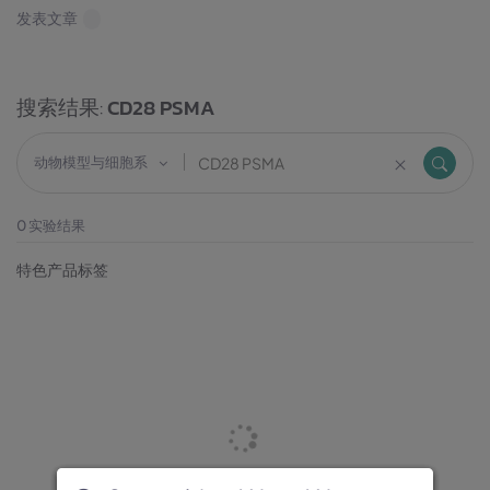
发表文章
搜索结果:
CD28 PSMA
动物模型与细胞系
0
实验结果
特色产品标签