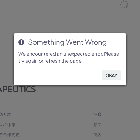
Something Went Wrong
Something Went Wrong
Something Went Wrong
Something Went Wrong
Something Went Wrong
We encountered an unexpected error. Please
We encountered an unexpected error. Please
We encountered an unexpected error. Please
We encountered an unexpected error. Please
We encountered an unexpected error. Please
try again or refresh the page.
try again or refresh the page.
try again or refresh the page.
try again or refresh the page.
try again or refresh the page.
OKAY
OKAY
OKAY
OKAY
OKAY
APEUTICS
药开发
洞察
人抗体库
新闻
放合作的资产
博客