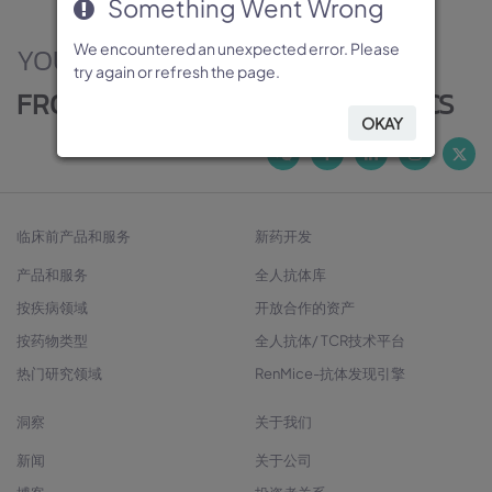
Something Went Wrong
Something Went Wrong
Something Went Wrong
Something Went Wrong
Something Went Wrong
YOUR PARTNER
We encountered an unexpected error. Please
We encountered an unexpected error. Please
We encountered an unexpected error. Please
We encountered an unexpected error. Please
We encountered an unexpected error. Please
try again or refresh the page.
try again or refresh the page.
try again or refresh the page.
try again or refresh the page.
try again or refresh the page.
FROM TARGETS TO THERAPEUTICS
OKAY
OKAY
OKAY
OKAY
OKAY
临床前产品和服务
新药开发
产品和服务
全人抗体库
按疾病领域
开放合作的资产
按药物类型
全人抗体/ TCR技术平台
热门研究领域
RenMice-抗体发现引擎
洞察
关于我们
新闻
关于公司