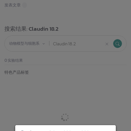
发表文章
搜索结果:
Claudin 18.2
动物模型与细胞系
0
实验结果
特色产品标签