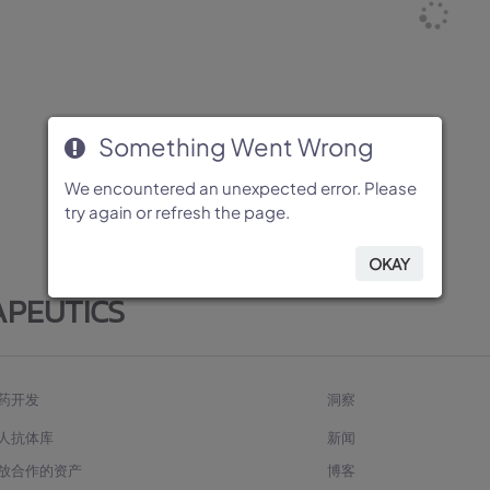
Something Went Wrong
Something Went Wrong
Something Went Wrong
Something Went Wrong
Something Went Wrong
We encountered an unexpected error. Please
We encountered an unexpected error. Please
We encountered an unexpected error. Please
We encountered an unexpected error. Please
We encountered an unexpected error. Please
try again or refresh the page.
try again or refresh the page.
try again or refresh the page.
try again or refresh the page.
try again or refresh the page.
OKAY
OKAY
OKAY
OKAY
OKAY
APEUTICS
药开发
洞察
人抗体库
新闻
放合作的资产
博客