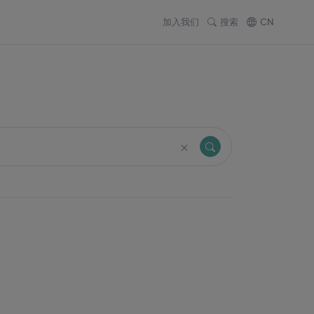
加入我们
搜索
CN