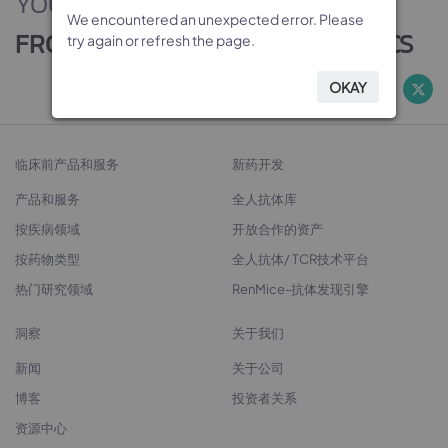
YOUR PARTNER
We encountered an unexpected error. Please
We encountered an unexpected error. Please
We encountered an unexpected error. Please
We encountered an unexpected error. Please
FROM TARGETS TO THERAPEUTICS
try again or refresh the page.
try again or refresh the page.
try again or refresh the page.
try again or refresh the page.
OKAY
OKAY
OKAY
OKAY
临床前产品和服务
新药开发
产品和服务
全人抗体库
按疾病领域
开放合作的资产
按药物类型
全人抗体/ TCR技术平台
热门研究领域
RenMice-抗体发现引擎
洞察
关于我们
新闻
关于公司
博客
投资者关系
资源中心