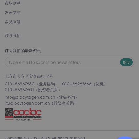
市场活动
发表文章
常见问题
联系我们
订阅我们的最新资讯
提交
北京市大兴区宝参南街12号
010-56967680（业务咨询）
010-56967666（总机）
010-56967601（投资者关系）
info@biocytogen.com.cn
（业务咨询）
ir@biocytogen.com.cn
（投资者关系）
Copyright © 2009 ~ 2026. All Rights Reserved