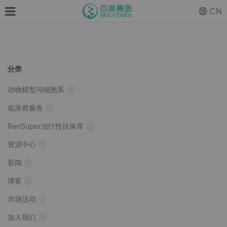
CN
分类
动物模型与细胞系
临床前服务
RenSuper治疗性抗体库
资源中心
新闻
博客
市场活动
加入我们