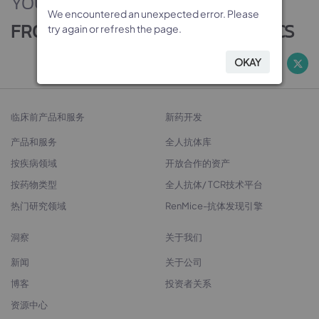
YOUR PARTNER
We encountered an unexpected error. Please
We encountered an unexpected error. Please
We encountered an unexpected error. Please
We encountered an unexpected error. Please
FROM TARGETS TO THERAPEUTICS
try again or refresh the page.
try again or refresh the page.
try again or refresh the page.
try again or refresh the page.
OKAY
OKAY
OKAY
OKAY
临床前产品和服务
新药开发
产品和服务
全人抗体库
按疾病领域
开放合作的资产
按药物类型
全人抗体/ TCR技术平台
热门研究领域
RenMice-抗体发现引擎
洞察
关于我们
新闻
关于公司
博客
投资者关系
资源中心