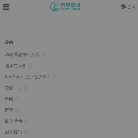
CN
分类
动物模型与细胞系
临床前服务
RenSuper治疗性抗体库
资源中心
新闻
博客
市场活动
加入我们