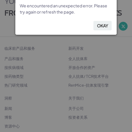
YOUR PARTNER
We encountered an unexpected error. Please
We encountered an unexpected error. Please
We encountered an unexpected error. Please
We encountered an unexpected error. Please
FROM TARGETS TO THERAPEUTICS
try again or refresh the page.
try again or refresh the page.
try again or refresh the page.
try again or refresh the page.
OKAY
OKAY
OKAY
OKAY
临床前产品和服务
新药开发
产品和服务
全人抗体库
按疾病领域
开放合作的资产
按药物类型
全人抗体/ TCR技术平台
热门研究领域
RenMice-抗体发现引擎
洞察
关于我们
新闻
关于公司
博客
投资者关系
资源中心