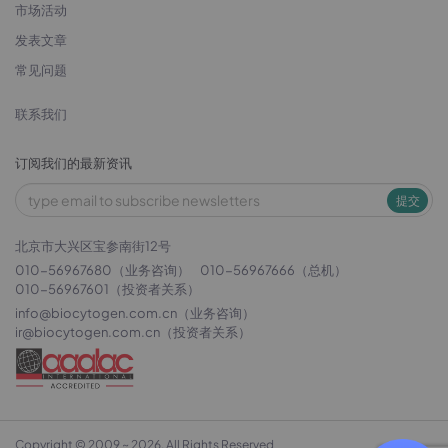
市场活动
发表文章
常见问题
联系我们
订阅我们的最新资讯
提交
北京市大兴区宝参南街12号
010-56967680（业务咨询）
010-56967666（总机）
010-56967601（投资者关系）
info@biocytogen.com.cn
（业务咨询）
ir@biocytogen.com.cn
（投资者关系）
Copyright © 2009 ~ 2026. All Rights Reserved