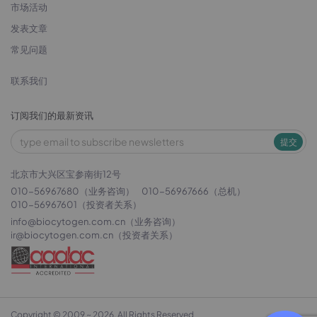
市场活动
发表文章
常见问题
联系我们
订阅我们的最新资讯
提交
北京市大兴区宝参南街12号
010-56967680（业务咨询）
010-56967666（总机）
010-56967601（投资者关系）
info@biocytogen.com.cn
（业务咨询）
ir@biocytogen.com.cn
（投资者关系）
Copyright © 2009 ~ 2026. All Rights Reserved