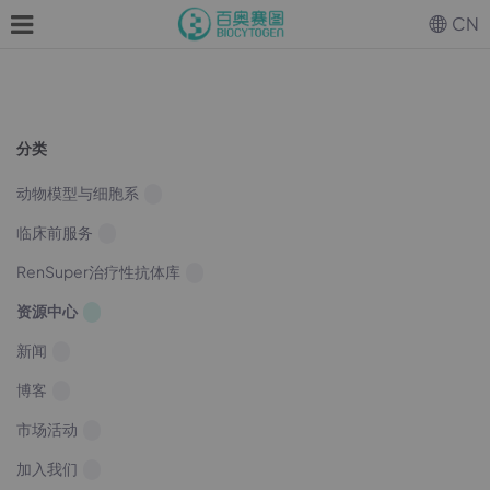
CN
分类
动物模型与细胞系
临床前服务
RenSuper治疗性抗体库
资源中心
新闻
博客
市场活动
加入我们