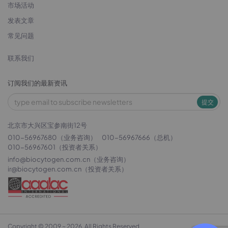
市场活动
发表文章
常见问题
联系我们
订阅我们的最新资讯
提交
北京市大兴区宝参南街12号
010-56967680（业务咨询）
010-56967666（总机）
010-56967601（投资者关系）
info@biocytogen.com.cn
（业务咨询）
ir@biocytogen.com.cn
（投资者关系）
Copyright © 2009 ~ 2026. All Rights Reserved