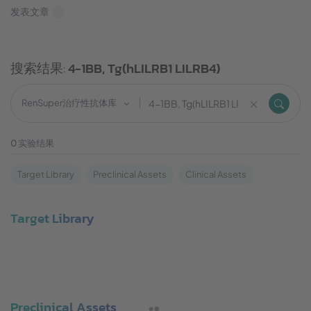
发表文章
搜索结果:
4-1BB, Tg(hLILRB1 LILRB4)
RenSuper治疗性抗体库
0
实验结果
Target Library
Preclinical Assets
Clinical Assets
Target Library
Preclinical Assets