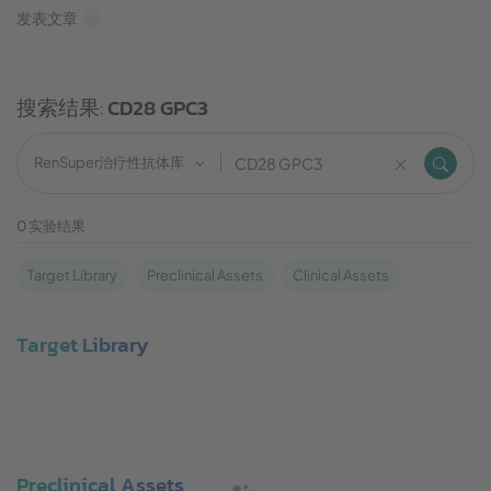
发表文章
搜索结果:
CD28 GPC3
RenSuper治疗性抗体库
0
实验结果
Target Library
Preclinical Assets
Clinical Assets
Target Library
Preclinical Assets