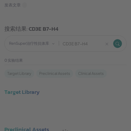
发表文章
搜索结果:
CD3E B7-H4
RenSuper治疗性抗体库
0
实验结果
Target Library
Preclinical Assets
Clinical Assets
Target Library
Preclinical Assets