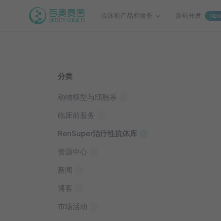
临床前产品和服务
新药开发
NE
分类
动物模型与细胞系
临床前服务
RenSuper治疗性抗体库
资源中心
新闻
博客
市场活动