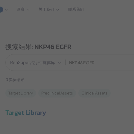
洞察
关于我们
联系我们
W
搜索结果:
NKP46 EGFR
RenSuper治疗性抗体库
0
实验结果
Target Library
Preclinical Assets
Clinical Assets
Target Library