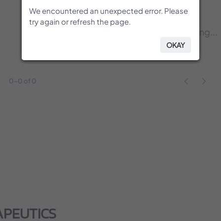
We encountered an unexpected error. Please
We encountered an unexpected error. Please
We encountered an unexpected error. Please
We encountered an unexpected error. Please
We encountered an unexpected error. Please
We encountered an unexpected error. Please
Dictionary request failed
try again or refresh the page.
try again or refresh the page.
try again or refresh the page.
try again or refresh the page.
try again or refresh the page.
try again or refresh the page.
OK
OKAY
OKAY
OKAY
OKAY
OKAY
OKAY
0-0 of 0
APEUTICS