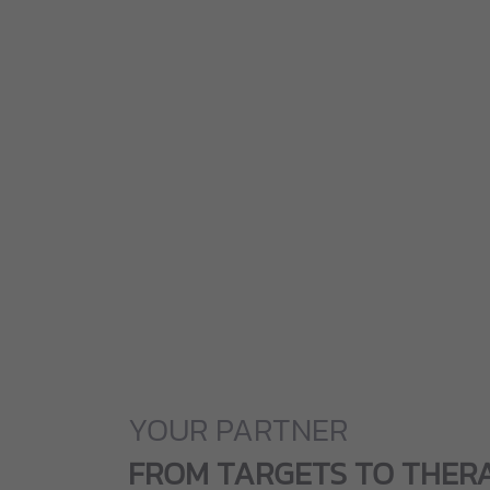
YOUR PARTNER
FROM TARGETS TO THER