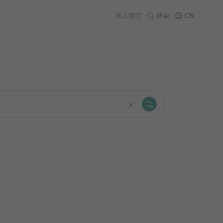
加入我们
搜索
CN