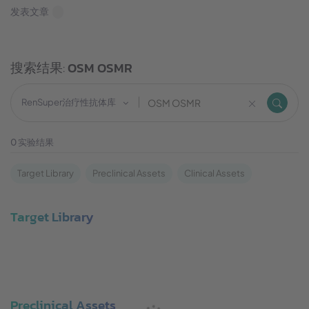
发表文章
搜索结果:
OSM OSMR
RenSuper治疗性抗体库
0
实验结果
Target Library
Preclinical Assets
Clinical Assets
Target Library
Preclinical Assets