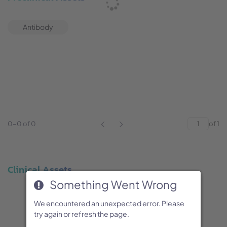
Antibody
0-0 of 0
of
1
Clinical Assets
Something Went Wrong
Something Went Wrong
Something Went Wrong
Something Went Wrong
Something Went Wrong
Load Error
We encountered an unexpected error. Please
We encountered an unexpected error. Please
We encountered an unexpected error. Please
We encountered an unexpected error. Please
We encountered an unexpected error. Please
Dictionary request failed
try again or refresh the page.
try again or refresh the page.
try again or refresh the page.
try again or refresh the page.
try again or refresh the page.