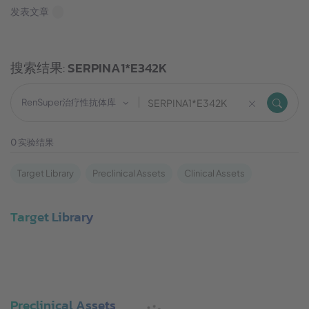
发表文章
搜索结果:
SERPINA1*E342K
RenSuper治疗性抗体库
0
实验结果
Target Library
Preclinical Assets
Clinical Assets
Target Library
Preclinical Assets