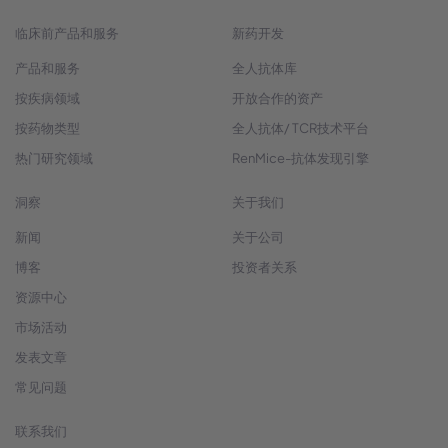
临床前产品和服务
新药开发
产品和服务
全人抗体库
按疾病领域
开放合作的资产
按药物类型
全人抗体/ TCR技术平台
热门研究领域
RenMice-抗体发现引擎
洞察
关于我们
新闻
关于公司
博客
投资者关系
资源中心
市场活动
发表文章
常见问题
联系我们